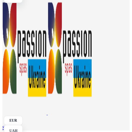
EUR
Search
UAH