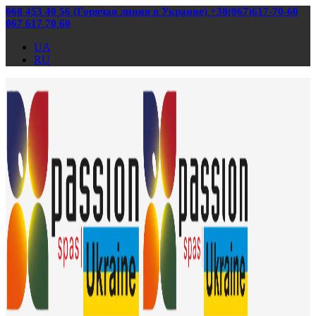
068 453 40 56 (Горячая линия в Украине) +38(067)617-70-60
067 617 70 60
UA
RU