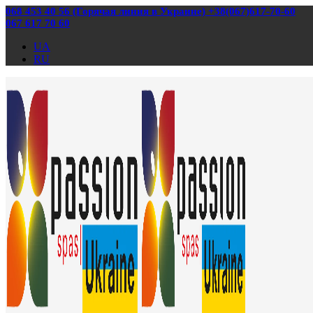
068 453 40 56 (Горячая линия в Украине) +38(067)617-70-60
067 617 70 60
UA
RU