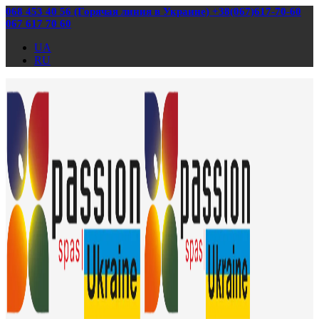
068 453 40 56 (Горячая линия в Украине) +38(067)617-70-60
067 617 70 60
UA
RU