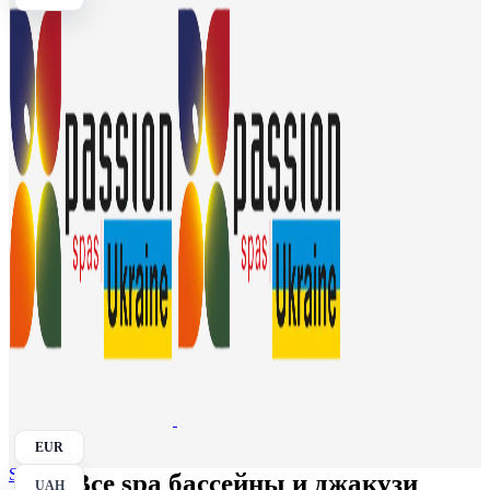
EUR
Search
Все spa бассейны и джакузи
UAH