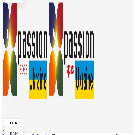
EUR
Search
UAH