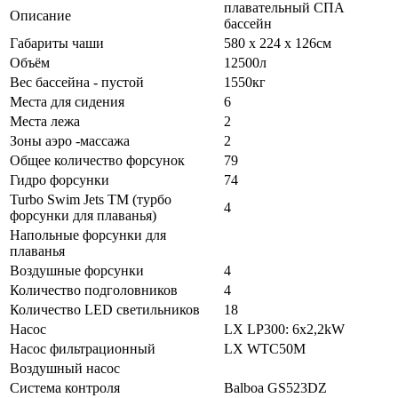
плавательный СПА
Описание
бассейн
Габариты чаши
580 x 224 x 126см
Объём
12500л
Вес бассейна - пустой
1550кг
Места для сидения
6
Места лежа
2
Зоны аэро -массажа
2
Общее количество форсунок
79
Гидро форсунки
74
Turbo Swim Jets ТМ (турбо
4
форсунки для плаванья)
Напольные форсунки для
плаванья
Воздушные форсунки
4
Количество подголовников
4
Количество LED светильников
18
Насос
LX LP300: 6х2,2kW
Насос фильтрационный
LX WTC50M
Воздушный насос
Система контроля
Balboa GS523DZ