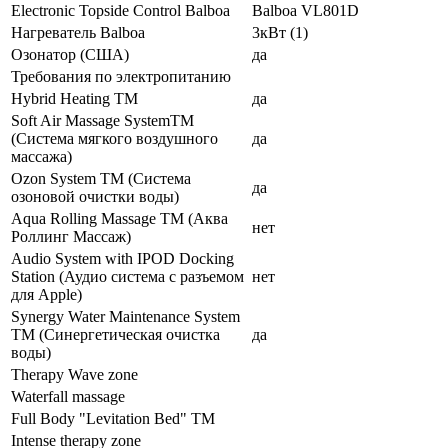
Electronic Topside Control Balboa
Balboa VL801D
Нагреватель Balboa
3кВт (1)
Oзонатор (CША)
да
Требования по электропитанию
Hybrid Heating TM
да
Soft Air Massage SystemТМ
(Система мягкого воздушного
да
массажа)
Ozon System ТМ (Система
да
озоновой очистки воды)
Aqua Rolling Massage TM (Аква
нет
Роллинг Массаж)
Audio System with IPOD Docking
Station (Аудио система с разъемом
нет
для Apple)
Synergy Water Maintenance System
ТМ (Синергетическая очистка
да
воды)
Therapy Wave zone
Waterfall massage
Full Body "Levitation Bed" TM
Intense therapy zone