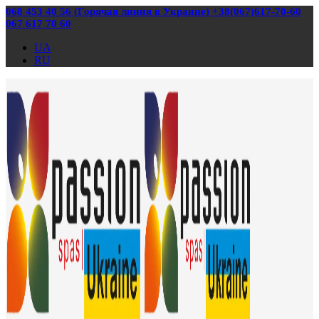
068 453 40 56 (Горячая линия в Украине) +38(067)617-70-60
067 617 70 60
UA
RU