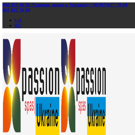
068 453 40 56 (Горячая линия в Украине) +38(067)617-70-60
067 617 70 60
UA
RU