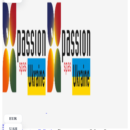
EUR
Search
UAH