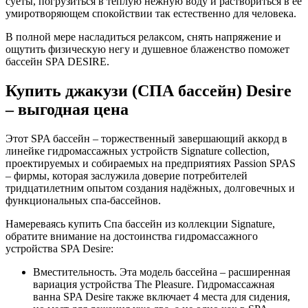
суеты, погрузиться в тёплую нежную воду и раствориться в её
умиротворяющем спокойствии так естественно для человека.
В полной мере насладиться релаксом, снять напряжение и
ощутить физическую негу и душевное блаженство поможет
бассейн SPA DESIRE.
Купить джакузи (СПА бассейн) Desire
– выгодная цена
Этот SPA бассейн – торжественный завершающий аккорд в
линейке гидромассажных устройств Signature collection,
проектируемых и собираемых на предприятиях Passion SPAS
– фирмы, которая заслужила доверие потребителей
тридцатилетним опытом создания надёжных, долговечных и
функциональных спа-бассейнов.
Намереваясь купить Спа бассейн из коллекции Signature,
обратите внимание на достоинства гидромассажного
устройства SPA Desire:
Вместительность. Эта модель бассейна – расширенная
вариация устройства The Pleasure. Гидромассажная
ванна SPA Desire также включает 4 места для сидения,