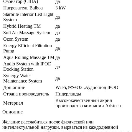
Озонатор (США)
да
Нагреватель Balboa
3 kW
Starbrite Interior Led Light
да
System
Hybrid Heating TM
да
Soft Air Massage System
да
Ozon System
да
Energy Efficient Filtration
да
Pump
Aqua Rolling Massage TM
да
Audio System with IPOD
да
Docking Station
Synergy Water
да
Maintenance System
Доп.опции
Wi-Fi,УФ+ОЗ ,Аудио под IPOD
Страна производитель
Нидерланды
Высококачественный акрил
Материал
производства компании Aristech
Описание
Желание расслабиться после физической или
интеллектуальной нагрузки, вырваться из каждодневной