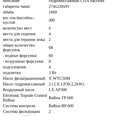
описание
гидромассажный СПА бассейн
габариты чаши
274х228х91
объём
1660
вес спа-бассейна -
490
пустой
количество мест
6
места для сидения
4
места для терапии лежа
2
общее количество
68
форсунок
- водные форсунки
60
- воздушные форсунки
8
подголовник
4
подсветка
3 Вт
Насос фильтрационный
X WTC50M
Насос гидромассажный
2 ( LX LP30-2,2kW)
Воздушный насос
LX AP300
Electronic Topside Control
Balboa TP 600
Balboa
Система контроля
Balboa BP 600
Система фильтрации
2