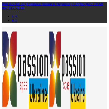
068 453 40 56 (Горячая линия в Украине) +38(067)617-70-60
067 617 70 60
UA
RU