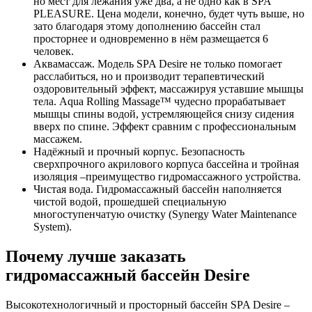
но мест для лежания уже два, а не одно как в SPA
PLEASURE. Цена модели, конечно, будет чуть выше, но
зато благодаря этому дополнению бассейн стал
просторнее и одновременно в нём размещается 6
человек.
Аквамассаж. Модель SPA Desire не только помогает
расслабиться, но и производит терапевтический
оздоровительный эффект, массажируя уставшие мышцы
тела. Aqua Rolling Massage™ чудесно прорабатывает
мышцы спины водой, устремляющейся снизу сидения
вверх по спине. Эффект сравним с профессиональным
массажем.
Надёжный и прочный корпус. Безопасность
сверхпрочного акрилового корпуса бассейна и тройная
изоляция –преимущество гидромассажного устройства.
Чистая вода. Гидромассажный бассейн наполняется
чистой водой, прошедшей специальную
многоступенчатую очистку (Synergy Water Maintenance
System).
Почему лучше заказать
гидромассажный бассейн Desire
Высокотехнологичный и просторный бассейн SPA Desire –