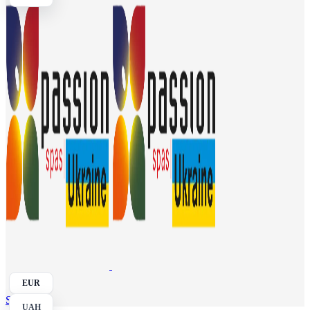
EUR
Search
UAH