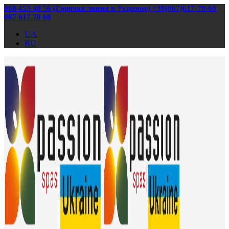
068 453 40 56 (Горячая линия в Украине) +38(067)617-70-60
067 617 70 60
UA
RU