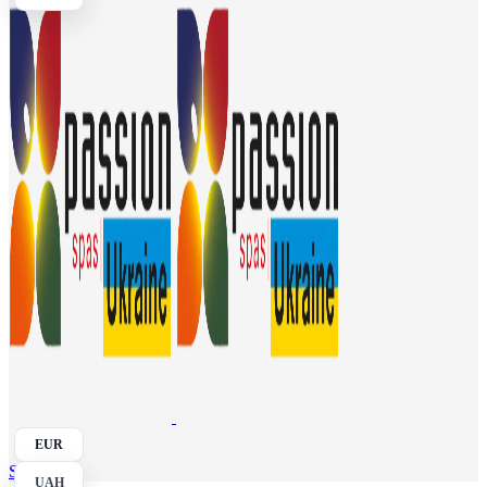
EUR
Search
UAH