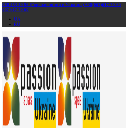
068 453 40 56 (Горячая линия в Украине) +38(067)617-70-60
067 617 70 60
UA
RU