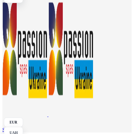
EUR
Search
UAH