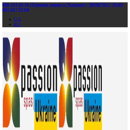
068 453 40 56 (Горячая линия в Украине) +38(067)617-70-60
067 617 70 60
UA
RU