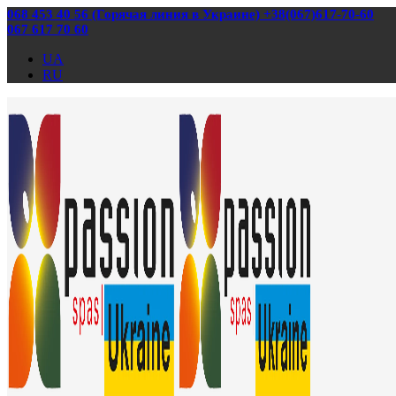
068 453 40 56 (Горячая линия в Украине) +38(067)617-70-60
067 617 70 60
UA
RU