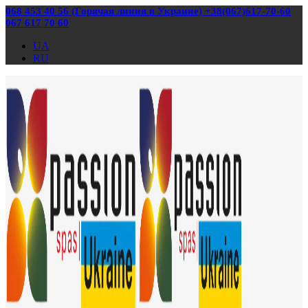
068 453 40 56 (Горячая линия в Украине) +38(067)617-70-60
067 617 70 60
UA
RU