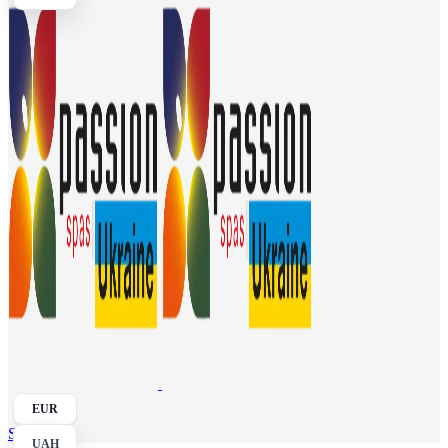
EUR
Search
UAH