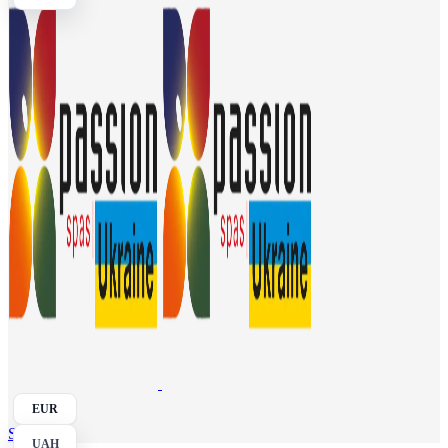
EUR
Search
UAH