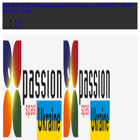
068 453 40 56 (Горячая линия в Украине) +38(067)617-70-60
067 617 70 60
UA
RU