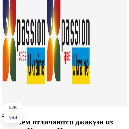
EUR
Search
UAH
Чем отличаются джакузи из