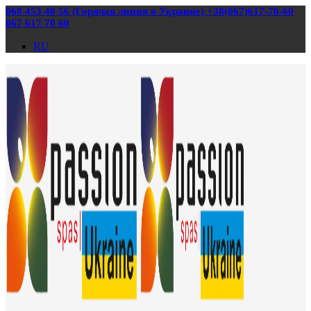
068 453 40 56 (Горячая линия в Украине) +38(067)617-70-60
067 617 70 60
RU