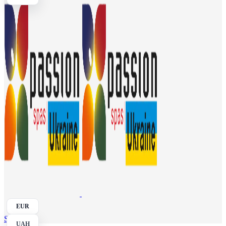
EUR
Search
UAH