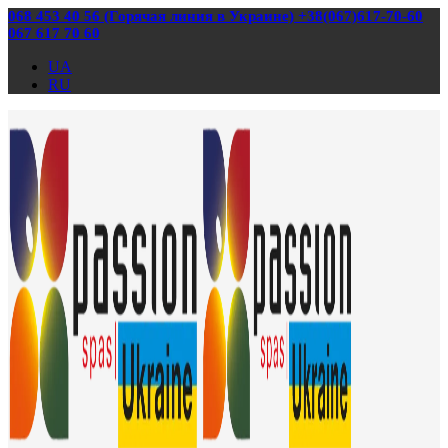
068 453 40 56 (Горячая линия в Украине) +38(067)617-70-60
067 617 70 60
UA
RU