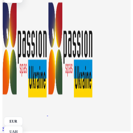
EUR
Search
UAH