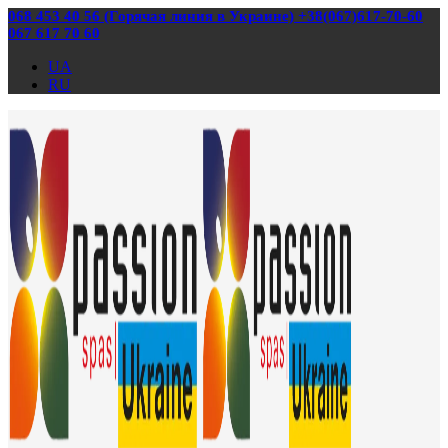
068 453 40 56 (Горячая линия в Украине) +38(067)617-70-60
067 617 70 60
UA
RU