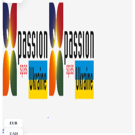
EUR
Search
UAH