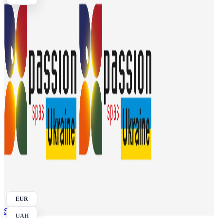
EUR
Search
UAH