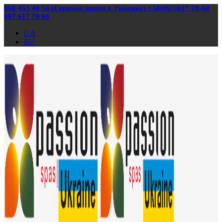
068 453 40 56 (Горячая линия в Украине) +38(067)617-70-60
067 617 70 60
UA
RU