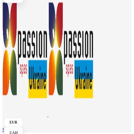
EUR
Search
UAH