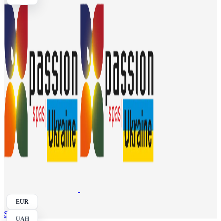
EUR
Search
UAH