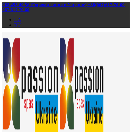
068 453 40 56 (Горячая линия в Украине) +38(067)617-70-60
067 617 70 60
UA
RU