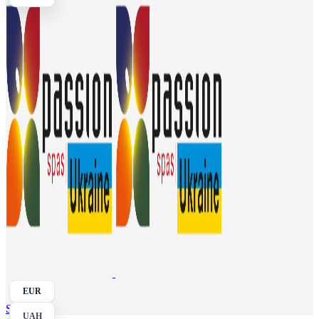
EUR
Search
UAH