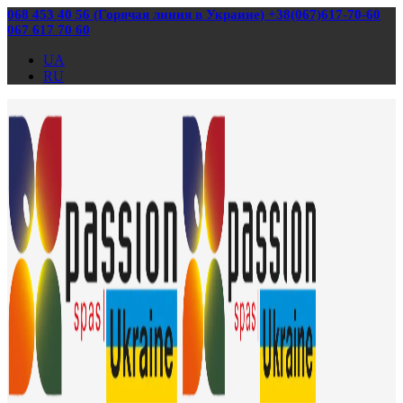
068 453 40 56 (Горячая линия в Украине) +38(067)617-70-60
067 617 70 60
UA
RU