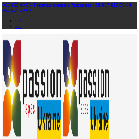
068 453 40 56 (Горячая линия в Украине) +38(067)617-70-60
067 617 70 60
UA
RU