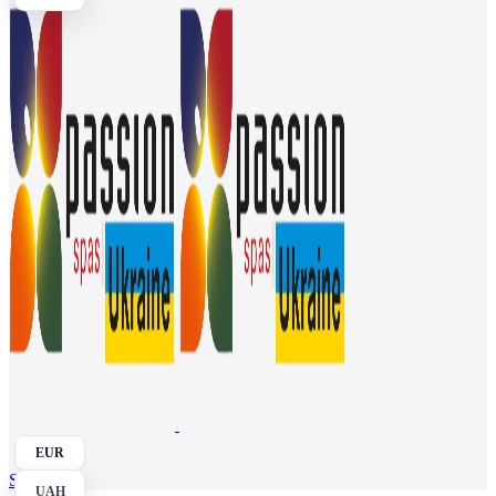
EUR
Search
UAH