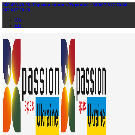
068 453 40 56 (Горячая линия в Украине) +38(067)617-70-60
067 617 70 60
UA
RU