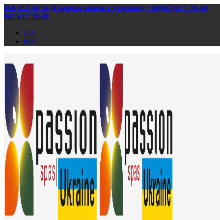
068 453 40 56 (Горячая линия в Украине) +38(067)617-70-60
067 617 70 60
UA
RU