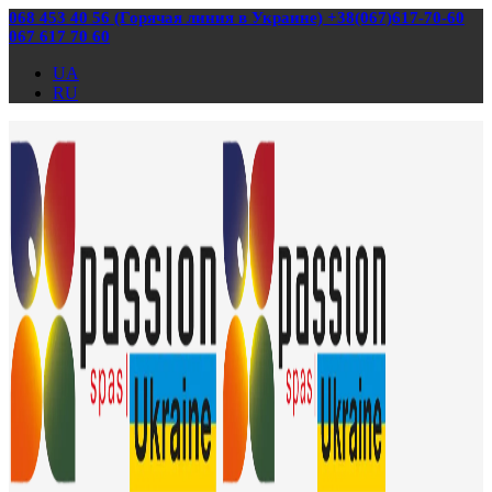
068 453 40 56 (Горячая линия в Украине) +38(067)617-70-60
067 617 70 60
UA
RU