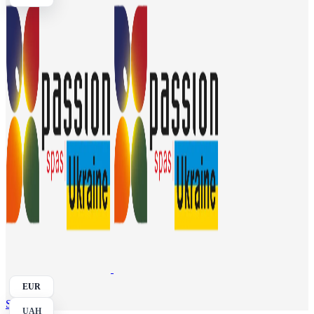
EUR
Search
UAH