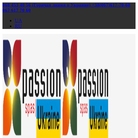
068 453 40 56 (Горячая линия в Украине) +38(067)617-70-60
067 617 70 60
UA
RU