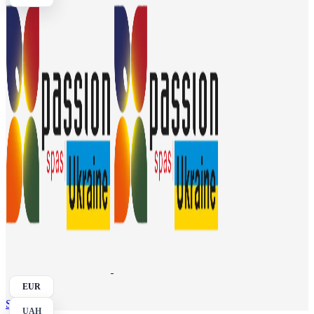
EUR
Search
UAH