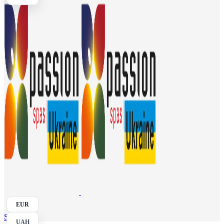
EUR
Search
UAH