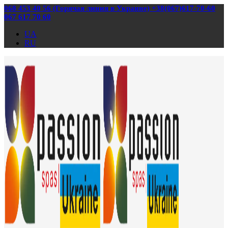
068 453 40 56 (Горячая линия в Украине) +38(067)617-70-60
067 617 70 60
UA
RU