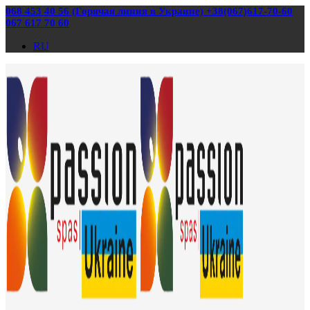
068 453 40 56 (Горячая линия в Украине) +38(067)617-70-60
067 617 70 60
RU