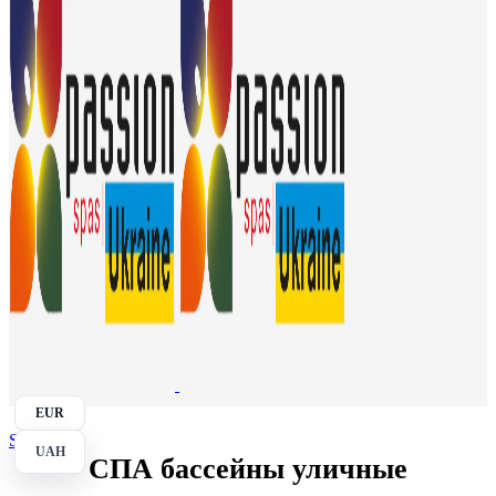
EUR
Search
UAH
СПА бассейны уличные