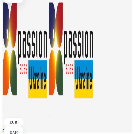
EUR
Search
UAH