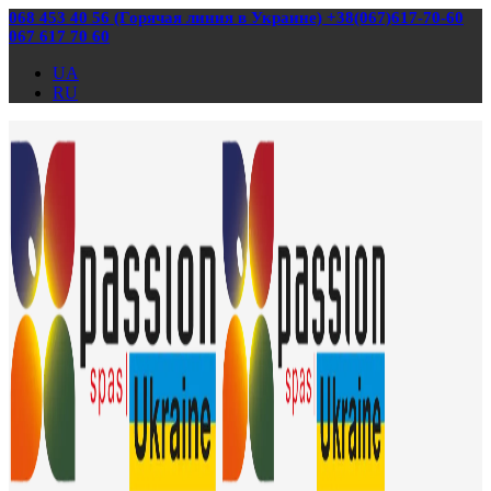
068 453 40 56 (Горячая линия в Украине) +38(067)617-70-60
067 617 70 60
UA
RU