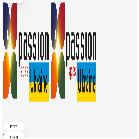
EUR
Search
UAH