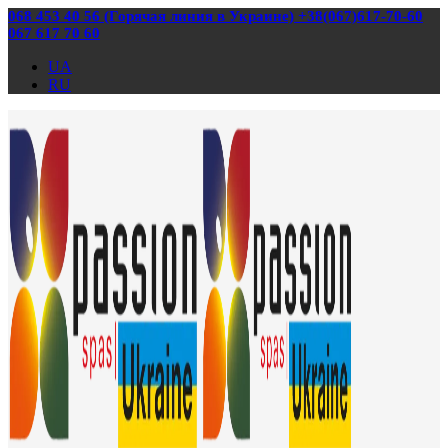
068 453 40 56 (Горячая линия в Украине) +38(067)617-70-60
067 617 70 60
UA
RU