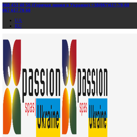
068 453 40 56 (Горячая линия в Украине) +38(067)617-70-60
067 617 70 60
UA
RU