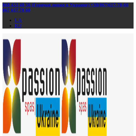
068 453 40 56 (Горячая линия в Украине) +38(067)617-70-60
067 617 70 60
UA
RU