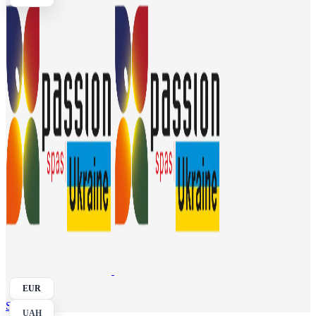
EUR
Search
UAH