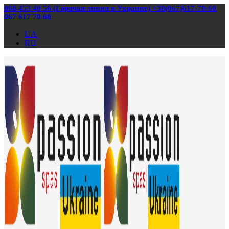
068 453 40 56 (Горячая линия в Украине) +38(067)617-70-60
067 617 70 60
UA
RU