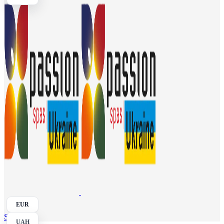
EUR
Search
UAH