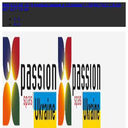
068 453 40 56 (Горячая линия в Украине) +38(067)617-70-60
067 617 70 60
UA
RU