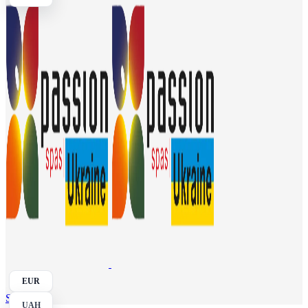
EUR
Search
UAH