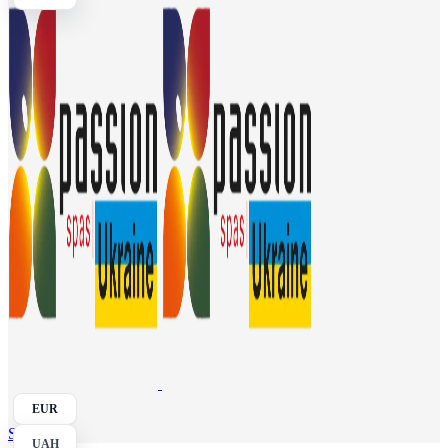
EUR
Search
UAH