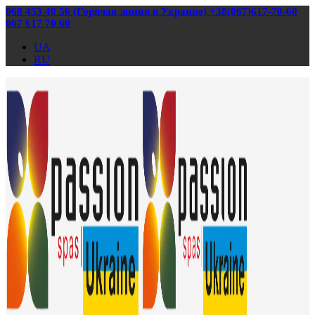
068 453 40 56 (Горячая линия в Украине) +38(067)617-70-60
067 617 70 60
UA
RU