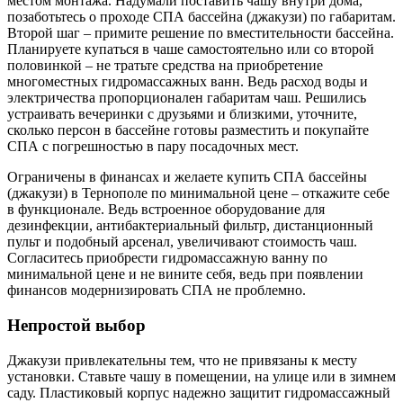
местом монтажа. Надумали поставить чашу внутри дома,
позаботьтесь о проходе СПА бассейна (джакузи) по габаритам.
Второй шаг – примите решение по вместительности бассейна.
Планируете купаться в чаше самостоятельно или со второй
половинкой – не тратьте средства на приобретение
многоместных гидромассажных ванн. Ведь расход воды и
электричества пропорционален габаритам чаш. Решились
устраивать вечеринки с друзьями и близкими, уточните,
сколько персон в бассейне готовы разместить и покупайте
СПА с погрешностью в пару посадочных мест.
Ограничены в финансах и желаете купить СПА бассейны
(джакузи) в Тернополе по минимальной цене – откажите себе
в функционале. Ведь встроенное оборудование для
дезинфекции, антибактериальный фильтр, дистанционный
пульт и подобный арсенал, увеличивают стоимость чаш.
Согласитесь приобрести гидромассажную ванну по
минимальной цене и не вините себя, ведь при появлении
финансов модернизировать СПА не проблемно.
Непростой выбор
Джакузи привлекательны тем, что не привязаны к месту
установки. Ставьте чашу в помещении, на улице или в зимнем
саду. Пластиковый корпус надежно защитит гидромассажный