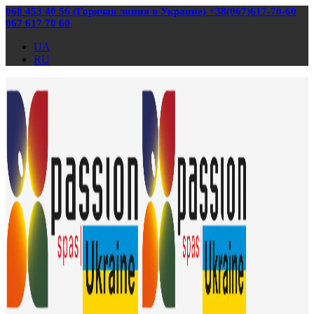
068 453 40 56 (Горячая линия в Украине) +38(067)617-70-60
067 617 70 60
UA
RU