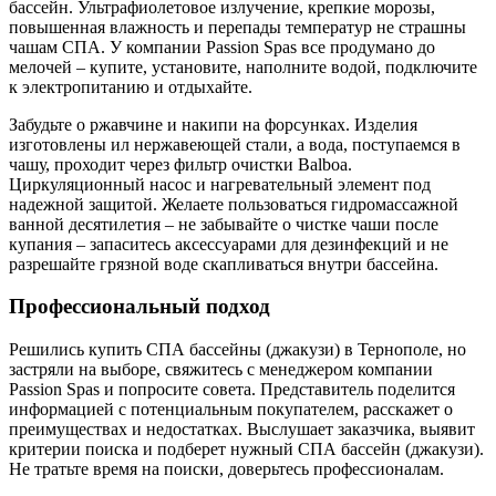
бассейн. Ультрафиолетовое излучение, крепкие морозы,
повышенная влажность и перепады температур не страшны
чашам СПА. У компании Passion Spas все продумано до
мелочей – купите, установите, наполните водой, подключите
к электропитанию и отдыхайте.
Забудьте о ржавчине и накипи на форсунках. Изделия
изготовлены ил нержавеющей стали, а вода, поступаемся в
чашу, проходит через фильтр очистки Balboa.
Циркуляционный насос и нагревательный элемент под
надежной защитой. Желаете пользоваться гидромассажной
ванной десятилетия – не забывайте о чистке чаши после
купания – запаситесь аксессуарами для дезинфекций и не
разрешайте грязной воде скапливаться внутри бассейна.
Профессиональный подход
Решились купить СПА бассейны (джакузи) в Тернополе, но
застряли на выборе, свяжитесь с менеджером компании
Passion Spas и попросите совета. Представитель поделится
информацией с потенциальным покупателем, расскажет о
преимуществах и недостатках. Выслушает заказчика, выявит
критерии поиска и подберет нужный СПА бассейн (джакузи).
Не тратьте время на поиски, доверьтесь профессионалам.