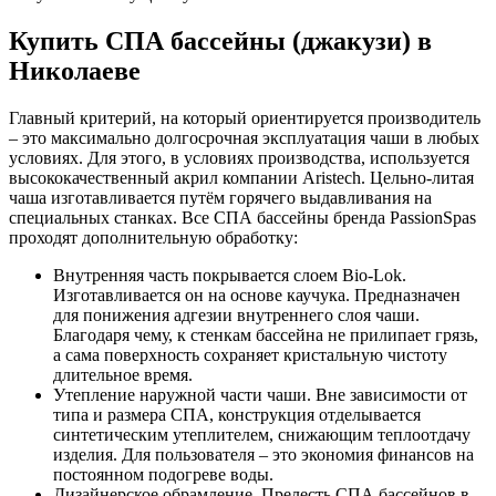
Купить СПА бассейны (джакузи) в
Николаеве
Главный критерий, на который ориентируется производитель
– это максимально долгосрочная эксплуатация чаши в любых
условиях. Для этого, в условиях производства, используется
высококачественный акрил компании Aristech. Цельно-литая
чаша изготавливается путём горячего выдавливания на
специальных станках. Все СПА бассейны бренда PassionSpas
проходят дополнительную обработку:
Внутренняя часть покрывается слоем Bio-Lok.
Изготавливается он на основе каучука. Предназначен
для понижения адгезии внутреннего слоя чаши.
Благодаря чему, к стенкам бассейна не прилипает грязь,
а сама поверхность сохраняет кристальную чистоту
длительное время.
Утепление наружной части чаши. Вне зависимости от
типа и размера СПА, конструкция отделывается
синтетическим утеплителем, снижающим теплоотдачу
изделия. Для пользователя – это экономия финансов на
постоянном подогреве воды.
Дизайнерское обрамление. Прелесть СПА бассейнов в