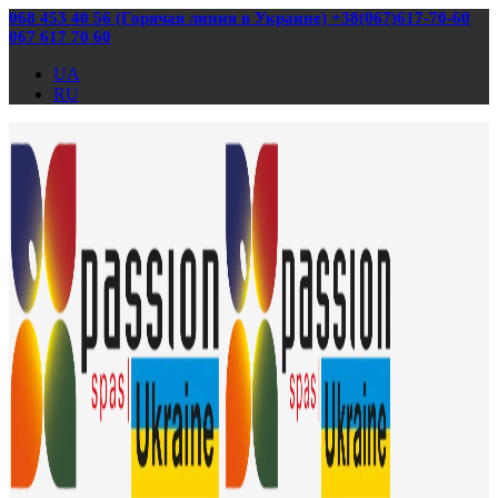
068 453 40 56 (Горячая линия в Украине) +38(067)617-70-60
067 617 70 60
UA
RU