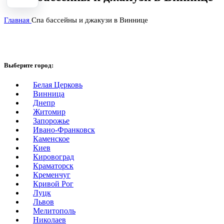
Главная
Спа бассейны и джакузи в Виннице
Выберите город:
Белая Церковь
Винница
Днепр
Житомир
Запорожье
Ивано-Франковск
Каменское
Киев
Кировоград
Краматорск
Кременчуг
Кривой Рог
Луцк
Львов
Мелитополь
Николаев