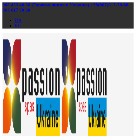
068 453 40 56 (Горячая линия в Украине) +38(067)617-70-60
067 617 70 60
UA
RU