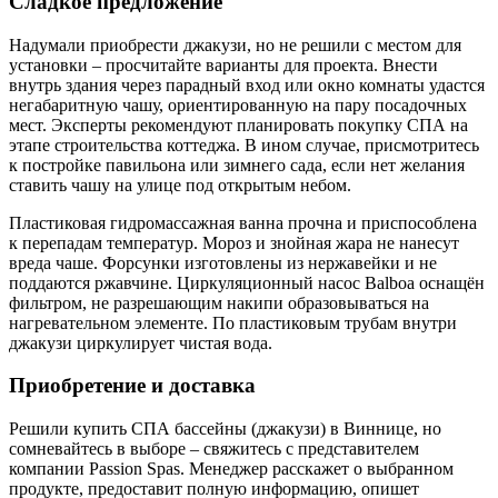
Сладкое предложение
Надумали приобрести джакузи, но не решили с местом для
установки – просчитайте варианты для проекта. Внести
внутрь здания через парадный вход или окно комнаты удастся
негабаритную чашу, ориентированную на пару посадочных
мест. Эксперты рекомендуют планировать покупку СПА на
этапе строительства коттеджа. В ином случае, присмотритесь
к постройке павильона или зимнего сада, если нет желания
ставить чашу на улице под открытым небом.
Пластиковая гидромассажная ванна прочна и приспособлена
к перепадам температур. Мороз и знойная жара не нанесут
вреда чаше. Форсунки изготовлены из нержавейки и не
поддаются ржавчине. Циркуляционный насос Balboa оснащён
фильтром, не разрешающим накипи образовываться на
нагревательном элементе. По пластиковым трубам внутри
джакузи циркулирует чистая вода.
Приобретение и доставка
Решили купить СПА бассейны (джакузи) в Виннице, но
сомневайтесь в выборе – свяжитесь с представителем
компании Passion Spas. Менеджер расскажет о выбранном
продукте, предоставит полную информацию, опишет