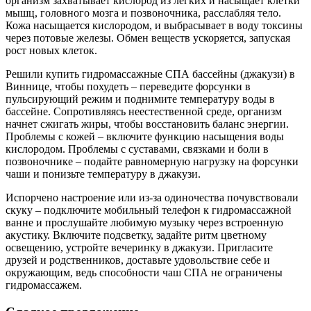
организм захватывает кислород из легких и насыщает клетки
мышц, головного мозга и позвоночника, расслабляя тело.
Кожа насыщается кислородом, и выбрасывает в воду токсины
через потовые железы. Обмен веществ ускоряется, запуская
рост новых клеток.
Решили купить гидромассажные СПА бассейны (джакузи) в
Виннице, чтобы похудеть – переведите форсунки в
пульсирующий режим и поднимите температуру воды в
бассейне. Сопротивляясь неестественной среде, организм
начнет сжигать жиры, чтобы восстановить баланс энергии.
Проблемы с кожей – включите функцию насыщения воды
кислородом. Проблемы с суставами, связками и боли в
позвоночнике – подайте равномерную нагрузку на форсунки
чаши и понизьте температуру в джакузи.
Испорчено настроение или из-за одиночества почувствовали
скуку – подключите мобильный телефон к гидромассажной
ванне и прослушайте любимую музыку через встроенную
акустику. Включите подсветку, задайте ритм цветному
освещению, устройте вечеринку в джакузи. Пригласите
друзей и родственников, доставьте удовольствие себе и
окружающим, ведь способности чаш СПА не ограничены
гидромассажем.