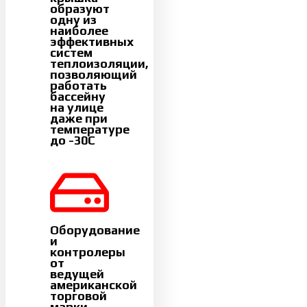
образуют
одну из
наиболее
эффективных
систем
теплоизоляции,
позволяющий
работать
бассейну
на улице
даже при
температуре
до -30С
Оборудование
и
контролеры
от
ведущей
американской
торговой
марки-