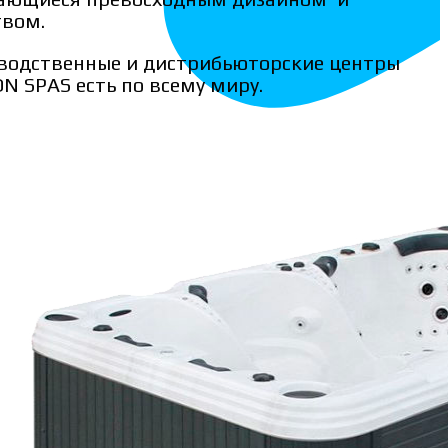
твом.
водственные и дистрибьюторские центры
N SPAS есть по всему миру.