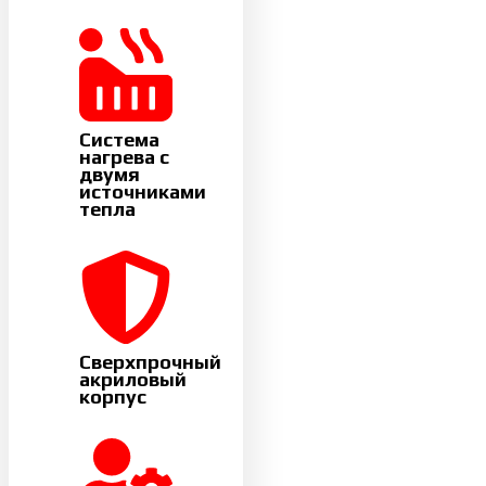
Система
нагрева с
двумя
источниками
тепла
Сверхпрочный
акриловый
корпус