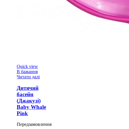
Quick view
В бажання
Читати далі
Дитячий
басейн
(Джакузі)
Baby Whale
Pink
Передзамовлення