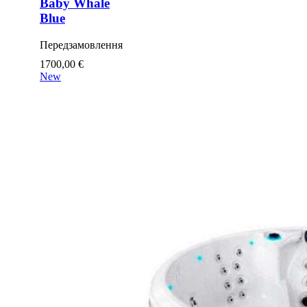
Baby Whale
Blue
Передзамовлення
1700,00
€
New