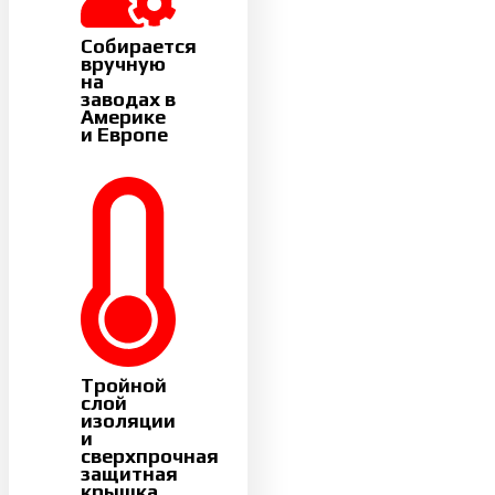
Собирается
вручную
на
заводах в
Америке
и Европе
Тройной
слой
изоляции
и
сверхпрочная
защитная
крышка