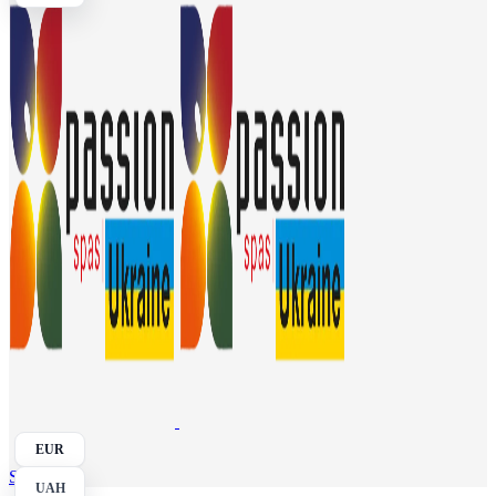
EUR
Search
UAH