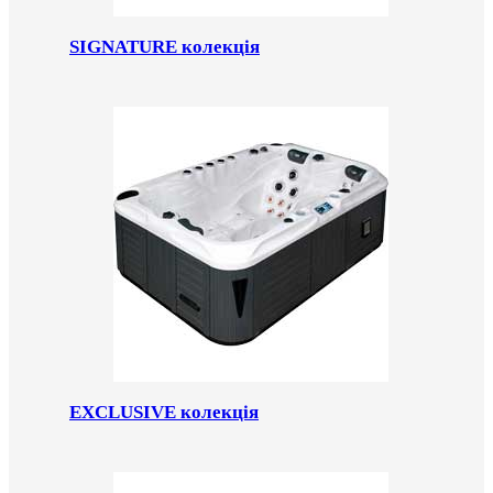
SIGNATURE колекція
EXCLUSIVE колекція