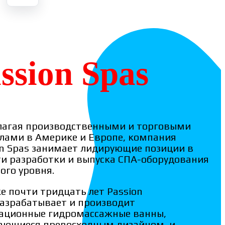
ssion Spas
лагая производственными и торговыми
лами в Америке и Европе, компания
on Spas занимает лидирующие позиции в
ти разработки и выпуска СПА-оборудования
ого уровня.
е почти тридцать лет Passion
разрабатывает и производит
ационные гидромассажные ванны,
ающиеся превосходным дизайном и