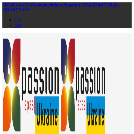
068 453 40 56 (Гаряча лінія в Україні) +38(067)617-70-60
067 617 70 60
UA
RU