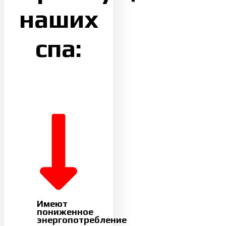
наших
спа:
Имеют
пониженное
энергопотребление