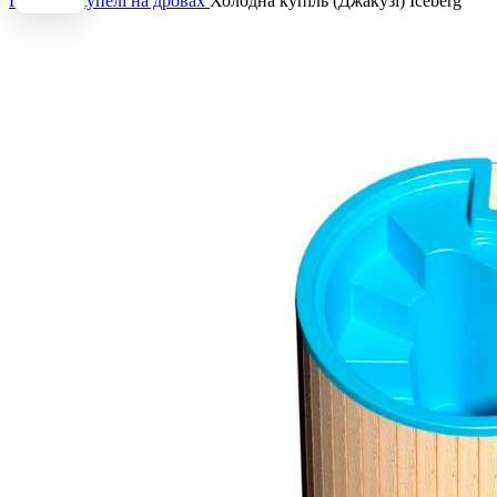
Головна
Купелі на дровах
Холодна купіль (Джакузі) Іceberg