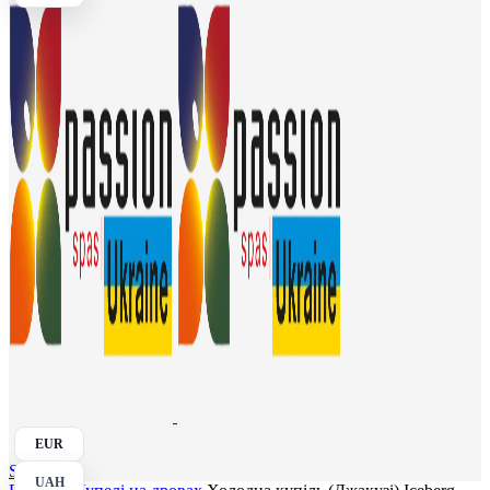
EUR
Search
UAH