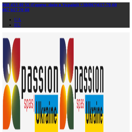
068 453 40 56 (Гаряча лінія в Україні) +38(067)617-70-60
067 617 70 60
UA
RU