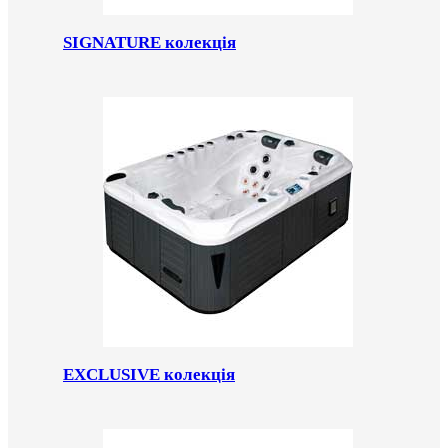
SIGNATURE колекція
EXCLUSIVE колекція