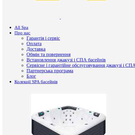
All Spa
Про нас
Гарантія і сервіс
Оплата
Доставка
Обмін та повернення
Встановлення джакузі і СПА басейнів
Сервісне і гарантійне обслуговування джакузі і СП
Партнерська програма
Блог
Колекції SPA басейнів