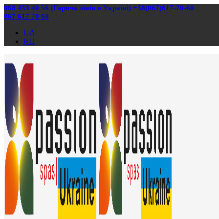
068 453 40 56 (Гаряча лінія в Україні) +38(067)617-70-60
067 617 70 60
UA
RU