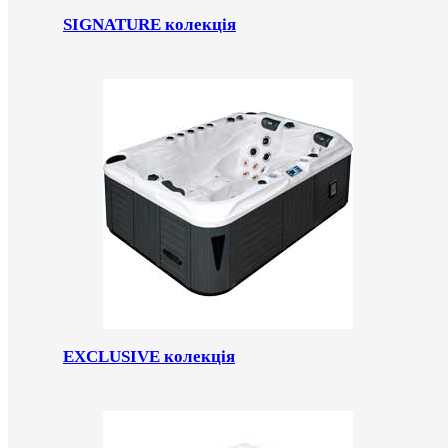
SIGNATURE колекція
EXCLUSIVE колекція