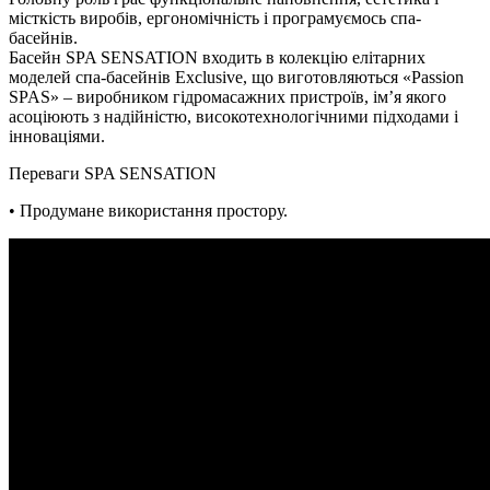
місткість виробів, ергономічність і програмуємось спа-
басейнів.
Басейн SPA SENSATION входить в колекцію елітарних
моделей спа-басейнів Exclusive, що виготовляються «Passion
SPAS» – виробником гідромасажних пристроїв, ім’я якого
асоціюють з надійністю, високотехнологічними підходами і
інноваціями.
Переваги SPA SENSATION
• Продумане використання простору.