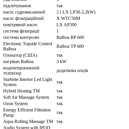
підсвічування
так
насос гідромасажний
2 ( LX LP30-2,2kW)
насос фільтраційний
X WTC50M
повітряний насос
LX AP300
система фільтрації
1
система контролю
Balboa BP 600
Electronic Topside Control
Balboa TP 600
Balboa
Озонатор (США)
так
нагрівач Balboa
3 kW
водонепроникний
додаткова опція
телевізор
Starbrite Interior Led Light
так
System
Hybrid Heating TM
так
Soft Air Massage System
так
Ozon System
так
Energy Efficient Filtration
так
Pump
Aqua Rolling Massage TM
так
Audio System with IPOD