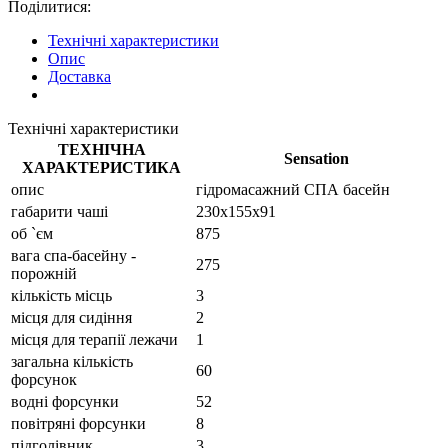
Поділитися:
Технічні характеристики
Опис
Доставка
Технічні характеристики
ТЕХНІЧНА
Sensation
ХАРАКТЕРИСТИКА
опис
гідромасажний СПА басейн
габарити чаші
230х155х91
об `єм
875
вага спа-басейну -
275
порожній
кількість місць
3
місця для сидіння
2
місця для терапії лежачи
1
загальна кількість
60
форсунок
водні форсунки
52
повітряні форсунки
8
підголівник
3