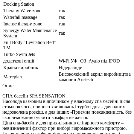
Docking Station
Therapy Wave zone
так
Waterfall massage
так
Intense therapy zone
так
Synergy Water Maintenance
так
System
Full Body "Levitation Bed"
TM
Turbo Swim Jets
додаткові опції
Wi-Fi,УФ+ОЗ ,Аудіо під IPOD
Країна виробник
Нідерланди
Високоякісний акрил виробництва
Матеріал
компанії Aristech
Опис
СПА басейн SPA SENSATION
Насолода казковим відпочинком у власному спа-басейні після
стомлюючого, повного хвилювань і турбот дня – для одних
недозволена розкіш, а для інших -Приємна повсякденність, без
якої неможливо уявити комфортне життя.
Ціна спа-басейну для прихильників елітарного комфорту –
невизначений фактор при виборі гідромасажного пристрою.
Головну роль грає функціональне наповнення, естетика і