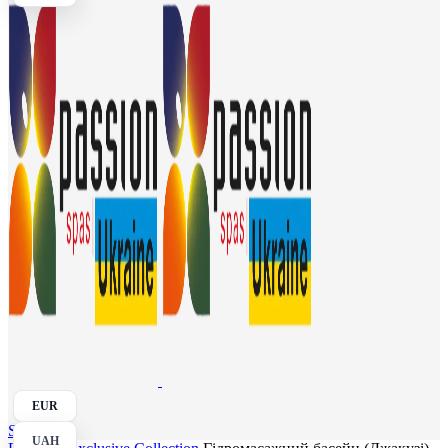
EUR
Search
UAH