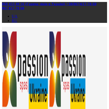
068 453 40 56 (Гаряча лінія в Україні) +38(067)617-70-60
067 617 70 60
UA
RU