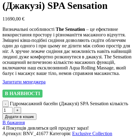
(Джакузі) SPA Sensation
11690,00
€
Визначальні особливості
The Sensation
– це ефективне
використання простору і різноманіття масажного відчуття.
Зміщені ківш-подібні сидіння дозволяють сидіти обличчям
один до одного і при цьому не ділити між собою простір для
ніг. А зручне лежаче сидіння дає можливість навіть найвищій
людині дуже комфортно розкинутися в джакузі. The Sensation
оснащений величезною кількістю масажних функцій,
включаючи наш ексклюзивний Aqua Rolling Massage, який
балує і масажує ваше тіло, немов справжня масажистка.
Запитати менеджера
В НАЯВНОСТІ
Гідромасажний басейн (Джакузі) SPA Sensation кількість
Додати в кошик
В бажання
4
Покупців дивляться цей продукт зараз!
Артикул:
BNV_41677
Категорія:
Exclusive Collection