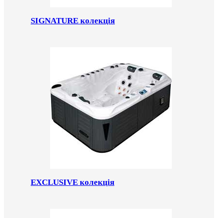
SIGNATURE колекція
EXCLUSIVE колекція