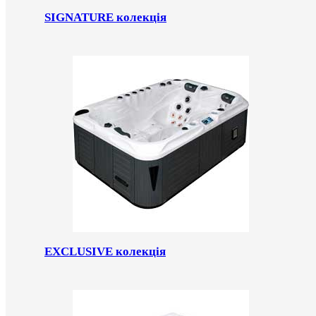
SIGNATURE колекція
EXCLUSIVE колекція