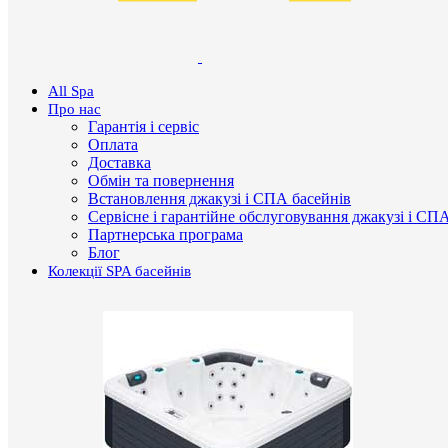
All Spa
Про нас
Гарантія і сервіс
Оплата
Доставка
Обмін та повернення
Встановлення джакузі і СПА басейнів
Сервісне і гарантійне обслуговування джакузі і СП
Партнерська програма
Блог
Колекції SPA басейнів