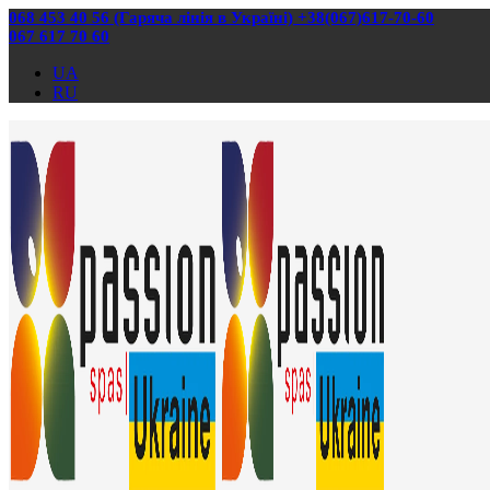
068 453 40 56 (Гаряча лінія в Україні) +38(067)617-70-60
067 617 70 60
UA
RU