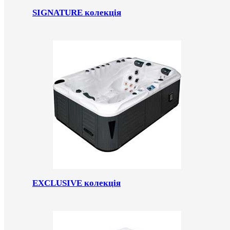
SIGNATURE колекція
EXCLUSIVE колекція