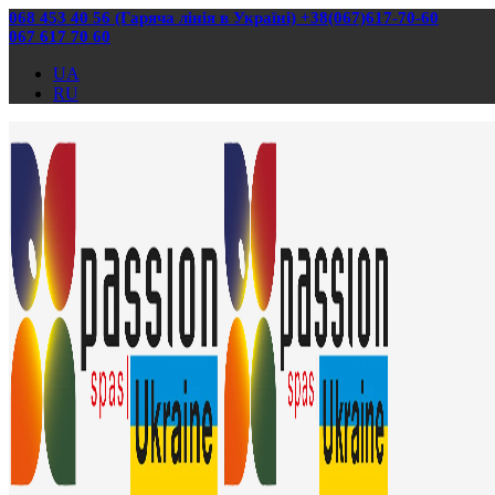
068 453 40 56 (Гаряча лінія в Україні) +38(067)617-70-60
067 617 70 60
UA
RU