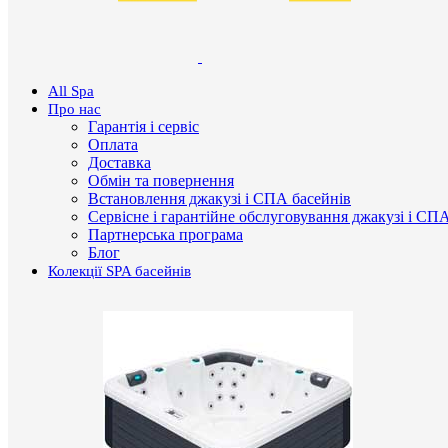
All Spa
Про нас
Гарантія і сервіс
Оплата
Доставка
Обмін та повернення
Встановлення джакузі і СПА басейнів
Сервісне і гарантійне обслуговування джакузі і СП
Партнерська програма
Блог
Колекції SPA басейнів