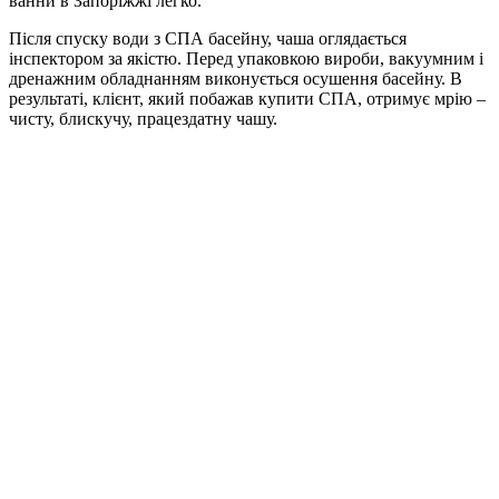
ванни в Запоріжжі легко.
Після спуску води з СПА басейну, чаша оглядається
інспектором за якістю. Перед упаковкою вироби, вакуумним і
дренажним обладнанням виконується осушення басейну. В
результаті, клієнт, який побажав купити СПА, отримує мрію –
чисту, блискучу, працездатну чашу.