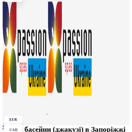
EUR
Search
СПА басейни (джакузі) в Запоріжжі
UAH