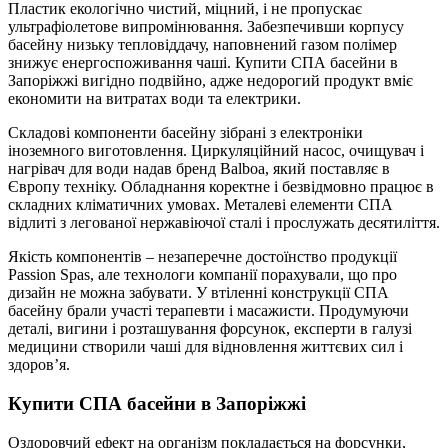
Пластик екологічно чистий, міцний, і не пропускає
ультрафіолетове випромінювання. Забезпечивши корпусу
басейну низьку тепловіддачу, наповнений газом полімер
знижує енергоспоживання чаші. Купити СПА басейни в
Запоріжжі вигідно подвійно, адже недорогий продукт вміє
економити на витратах води та електрики.
Складові компоненти басейну зібрані з електроніки
іноземного виготовлення. Циркуляційний насос, очищувач і
нагрівач для води надав бренд Balboa, який поставляє в
Європу техніку. Обладнання коректне і безвідмовно працює в
складних кліматичних умовах. Металеві елементи СПА
відлиті з легованої нержавіючої сталі і прослужать десятиліття.
Якість компонентів – незаперечне достоїнство продукції
Passion Spas, але технологи компанії порахували, що про
дизайн не можна забувати. У втіленні конструкції СПА
басейну брали участі терапевти і масажисти. Продумуючи
деталі, вигини і розташування форсунок, експерти в галузі
медицини створили чаші для відновлення життєвих сил і
здоров’я.
Купити СПА басейни в Запоріжжі
Оздоровчий ефект на організм покладається на форсунки,