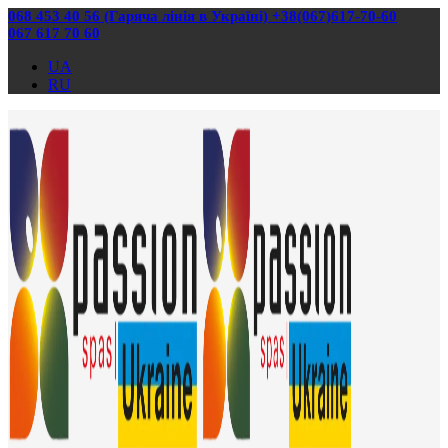
068 453 40 56 (Гаряча лінія в Україні) +38(067)617-70-60
067 617 70 60
UA
RU