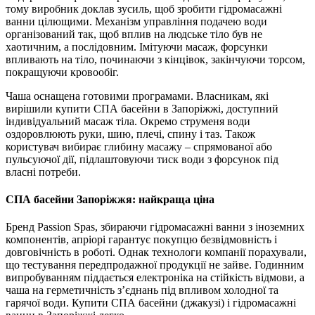
тому виробник доклав зусиль, щоб зробити гідромасажні
ванни цілющими. Механізм управління подачею води
організований так, щоб вплив на людське тіло був не
хаотичним, а послідовним. Імітуючи масаж, форсунки
впливають на тіло, починаючи з кінцівок, закінчуючи торсом,
покращуючи кровообіг.
Чаша оснащена готовими програмами. Власникам, які
вирішили купити СПА басейни в Запоріжжі, доступний
індивідуальний масаж тіла. Окремо струменя води
оздоровлюють руки, шию, плечі, спину і таз. Також
користувач вибирає глибину масажу – спрямованої або
пульсуючої дії, підлаштовуючи тиск води з форсунок під
власні потреби.
СПА басейни Запоріжжя: найкраща ціна
Бренд Passion Spas, збираючи гідромасажні ванни з іноземних
компонентів, апріорі гарантує покупцю безвідмовність і
довговічність в роботі. Однак технологи компанії порахували,
що тестування передпродажної продукції не зайве. Годинним
випробуванням піддається електроніка на стійкість відмови, а
чаша на герметичність з’єднань під впливом холодної та
гарячої води. Купити СПА басейни (джакузі) і гідромасажні