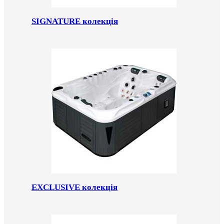
SIGNATURE колекція
EXCLUSIVE колекція