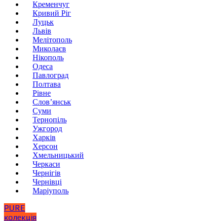
Кременчуг
Кривий Ріг
Луцьк
Львів
Мелітополь
Миколаєв
Нікополь
Одеса
Павлоград
Полтава
Рівне
Слов’янськ
Суми
Тернопіль
Ужгород
Харків
Херсон
Хмельницький
Черкаси
Чернігів
Чернівці
Маріуполь
PURE
колекція