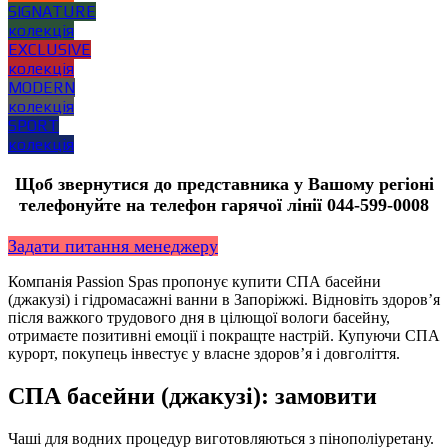
SIGNATURE
колекція
EXCLUSIVE
колекція
MODERN
колекція
SPORT
колекція
Щоб звернутися до представника у Вашому регіоні
телефонуйте на телефон гарячої лінії 044-599-0008
Задати питання менеджеру
Компанія Passion Spas пропонує купити СПА басейни
(джакузі) і гідромасажні ванни в Запоріжжі. Відновіть здоров’я
після важкого трудового дня в цілющої вологи басейну,
отримаєте позитивні емоції і покращте настрій. Купуючи СПА
курорт, покупець інвестує у власне здоров’я і довголіття.
СПА басейни (джакузі): замовити
Чаші для водних процедур виготовляються з пінополіуретану.